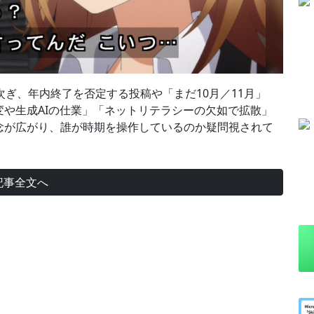
次ぎ、年内終了を否定する投稿や「まだ10月／11月」
や生成AIの仕業」「ネットリテラシーの欠如で拡散」
念が広がり、誰が時期を操作しているのか疑問視されて
記事全文へ