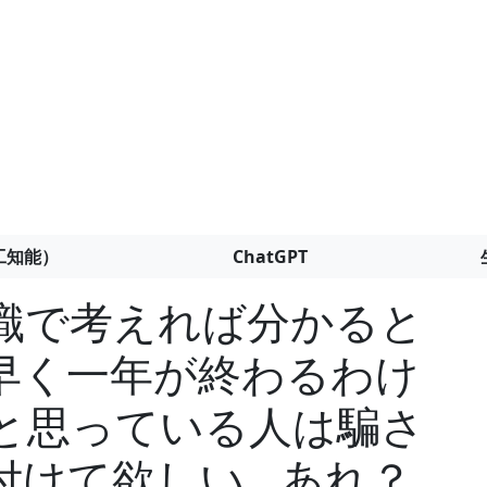
工知能）
ChatGPT
常識で考えれば分かると
早く一年が終わるわけ
だと思っている人は騙さ
けて欲しい...あれ？