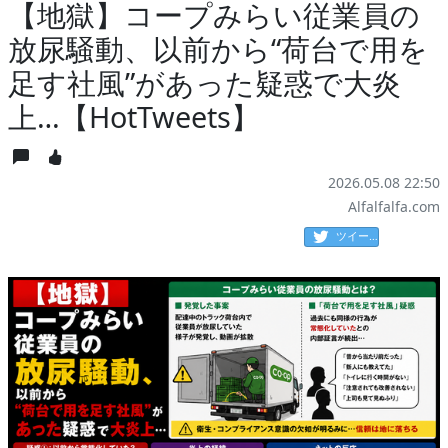
【地獄】コープみらい従業員の
放尿騒動、以前から“荷台で用を
足す社風”があった疑惑で大炎
上…【HotTweets】
2026.05.08 22:50
Alfalfalfa.com
ツイート