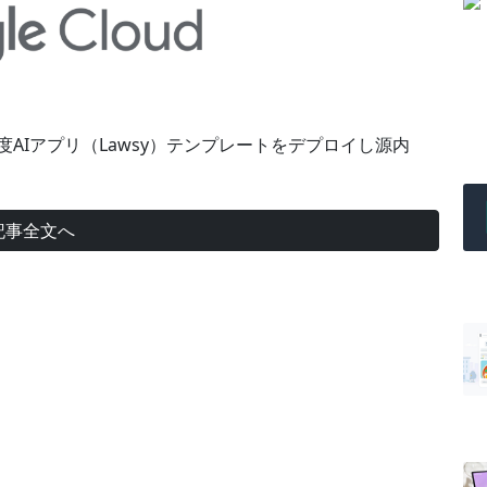
d 法制度AIアプリ（Lawsy）テンプレートをデプロイし源内
記事全文へ