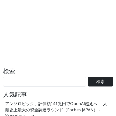
検索
検索
人気記事
アンソロピック、評価額141兆円でOpenAI超えへ──人
類史上最大の資金調達ラウンド（Forbes JAPAN） -