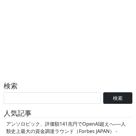
検索
検索
人気記事
アンソロピック、評価額141兆円でOpenAI超えへ──人
類史上最大の資金調達ラウンド（Forbes JAPAN） -