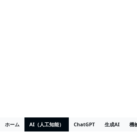
ホーム
AI（人工知能）
ChatGPT
生成AI
機