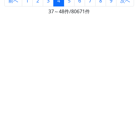
前へ
1
2
3
4
5
6
7
8
9
次へ
37～48件/80671件