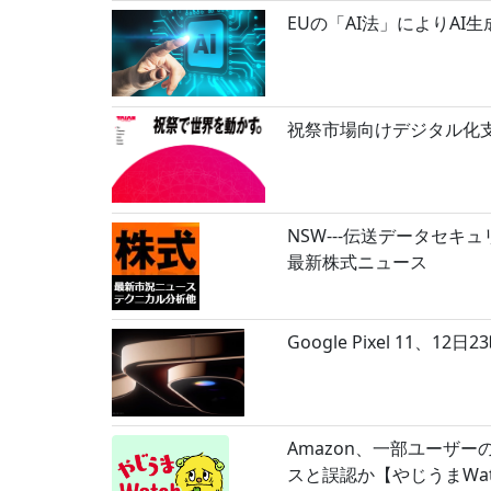
EUの「AI法」によりA
祝祭市場向けデジタル化支
NSW---伝送データセキ
最新株式ニュース
Google Pixel 1
Amazon、一部ユーザ
スと誤認か【やじうまWat