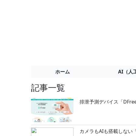
ホーム
AI（人
記事一覧
排泄予測デバイス「DFre
カメラもAIも搭載しない「