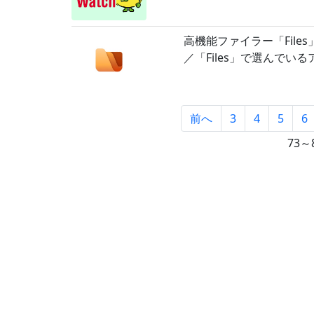
高機能ファイラー「Files」
／「Files」で選んでいる
前へ
3
4
5
6
73～